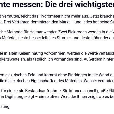
te messen: Die drei wichtigst
d vermuten, reicht das Hygrometer nicht mehr aus. Jetzt brauch
st. Drei Verfahren dominieren den Markt – und jedes hat seine 
sche Methode für Heimanwender. Zwei Elektroden werden in die
 Material, desto besser leitet es Strom – und desto höher der a
e in alten Kellern häufig vorkommen, werden die Werte verfälsc
igkeitswerte an, als tatsächlich vorhanden sind. Außerdem hinter
em elektrischen Feld und kommt ohne Eindringen in die Wand aus
ie dielektrischen Eigenschaften des Materials. Wasser veränder
 für eine erste Bestandsaufnahme. Sie können schnell große Fl
 Digits angezeigt – ein relativer Wert, der Ihnen zeigt, wo es be
ssung: