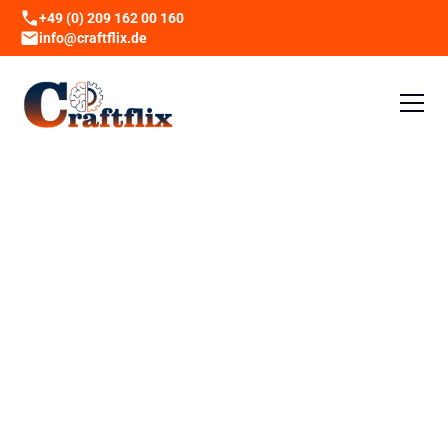
+49 (0) 209 162 00 160
info@craftflix.de
Injektionsverfahren – Keine
langfristige Lösung bei starkem
Feuchtigkeitsdruck
Das Injektionsverfahren wird häufig eingesetzt, um
Feuchtigkeit im Mauerwerk zu stoppen. Dabei
werden spezielle Harze, Gele oder Silikate in die
Wand injiziert, um die Kapillaren zu verschließen
und aufsteigende Feuchtigkeit zu blockieren. Diese
Methode ist vergleichsweise schnell umgesetzt,