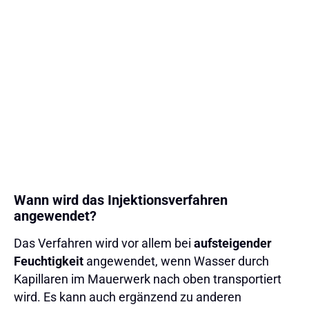
aber ihre
Wirksamkeit hängt stark von der
Beschaffenheit des Mauerwerks ab
. In vielen
Fällen kann Feuchtigkeit weiterhin durch andere
Wege eindringen, sodass eine umfassendere
Abdichtung erforderlich ist – oft ist eine
Kellerabdichtung von innen die bessere Lösung.
Wann wird das Injektionsverfahren
angewendet?
Das Verfahren wird vor allem bei
aufsteigender
Feuchtigkeit
angewendet, wenn Wasser durch
Kapillaren im Mauerwerk nach oben transportiert
wird. Es kann auch ergänzend zu anderen