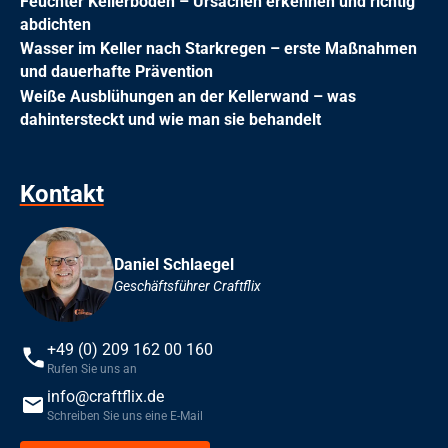
Feuchter Kellerboden – Ursachen erkennen und richtig
abdichten
Wasser im Keller nach Starkregen – erste Maßnahmen
und dauerhafte Prävention
Weiße Ausblühungen an der Kellerwand – was
dahintersteckt und wie man sie behandelt
Kontakt
Daniel Schlaegel
Geschäftsführer Craftflix
+49 (0) 209 162 00 160
Rufen Sie uns an
info@craftflix.de
Schreiben Sie uns eine E-Mail