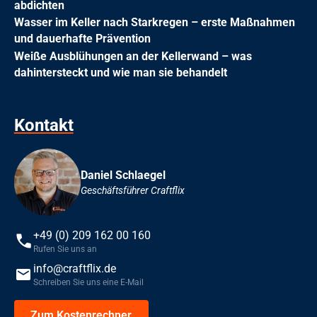
abdichten
Wasser im Keller nach Starkregen – erste Maßnahmen
und dauerhafte Prävention
Weiße Ausblühungen an der Kellerwand – was
dahintersteckt und wie man sie behandelt
Kontakt
Daniel Schlaegel
Geschäftsführer Craftflix
+49 (0) 209 162 00 160
Rufen Sie uns an
info@craftflix.de
Schreiben Sie uns eine E-Mail
Zum Kostenrechner