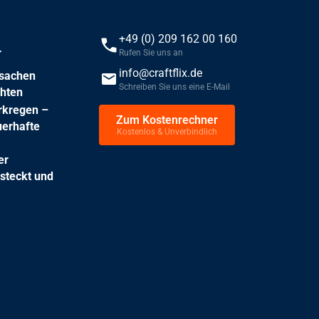
+49 (0) 209 162 00 160
r
Rufen Sie uns an
info@craftflix.de
rsachen
Schreiben Sie uns eine E-Mail
chten
rkregen –
Zum Kostenrechner
erhafte
Kostenlos & Unverbindlich
er
steckt und