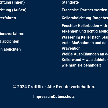
chtung (Innen)
Standorte
ichtung (Außen)
Franchise-Partner werden
verfahren
Kellerabdichtung-Ratgebe
Feuchter Kellerboden – U
erkennen und richtig abdi
ationsverfahren
Wasser im Keller nach Sta
d abdichten
erste Maßnahmen und dau
Prävention
en abdichten
Weiße Ausblühungen an d
Kellerwand – was dahinter
wie man sie behandelt
© 2024 Craftflix - Alle Rechte vorbehalten.
Impressum
Datenschutz