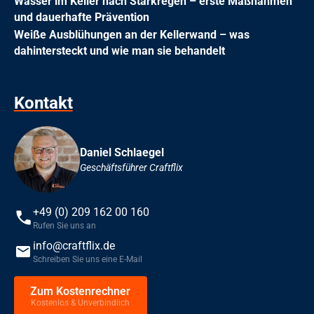
Wasser im Keller nach Starkregen – erste Maßnahmen
und dauerhafte Prävention
Weiße Ausblühungen an der Kellerwand – was
dahintersteckt und wie man sie behandelt
Kontakt
Daniel Schlaegel
Geschäftsführer Craftflix
+49 (0) 209 162 00 160
Rufen Sie uns an
info@craftflix.de
Schreiben Sie uns eine E-Mail
Zum Kostenrechner
Kostenlos & Unverbindlich